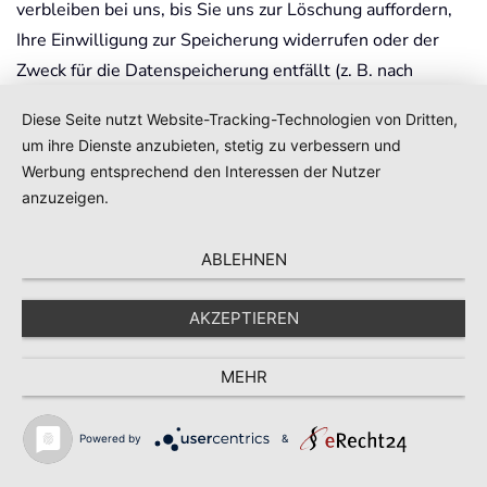
verbleiben bei uns, bis Sie uns zur Löschung auffordern,
Ihre Einwilligung zur Speicherung widerrufen oder der
Zweck für die Datenspeicherung entfällt (z. B. nach
abgeschlossener Bearbeitung Ihrer Anfrage). Zwingende
Diese Seite nutzt Website-Tracking-Technologien von Dritten,
gesetzliche Bestimmungen – insbesondere
um ihre Dienste anzubieten, stetig zu verbessern und
Aufbewahrungsfristen – bleiben unberührt.
Werbung entsprechend den Interessen der Nutzer
anzuzeigen.
Anfrage per E-Mail, Telefon oder
ABLEHNEN
Telefax
AKZEPTIEREN
Wenn Sie uns per E-Mail, Telefon oder Telefax
kontaktieren, wird Ihre Anfrage inklusive aller daraus
MEHR
hervorgehenden personenbezogenen Daten (Name,
Anfrage) zum Zwecke der Bearbeitung Ihres Anliegens
Powered by
&
bei uns gespeichert und verarbeitet. Diese Daten geben
wir nicht ohne Ihre Einwilligung weiter.